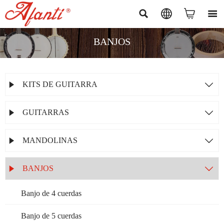




BANJOS
KITS DE GUITARRA


GUITARRAS


MANDOLINAS


BANJOS


Banjo de 4 cuerdas
Banjo de 5 cuerdas