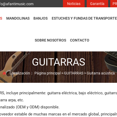
Noticias
Garantía
P
info@afantimusic.com
S
MANDOLINAS
BANJOS
ESTUCHES Y FUNDAS DE TRANSPORTE
SOBRE NOSOTROS
CONTACTO
GUITARRAS
Localización：
Página principal
>
GUITARRAS
>
Guitarra acústica

S, incluye principalmente: guitarra eléctrica, bajo eléctrico, guitarr
arra arpa, etc.
nalizado (OEM y ODM) disponible.
veedor estable de muchas marcas en el mercado global, principal