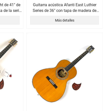
ht de 41" de
Guitarra acústica Afanti East Luthier
 de la serie
Series de 36" con tapa de madera de
ast
palisandro curvada y corte de arce
Más detalles