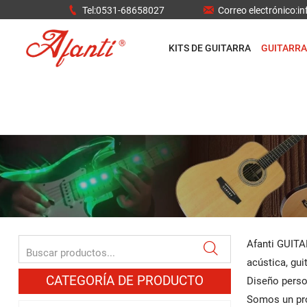


Tel:0531-68658027
Correo electrónico:
KITS DE GUITARRA
GUITARRA
Afanti GUITAR

acústica, guit
CATEGORÍA DE PRODUCTO
Diseño perso
Somos un pro