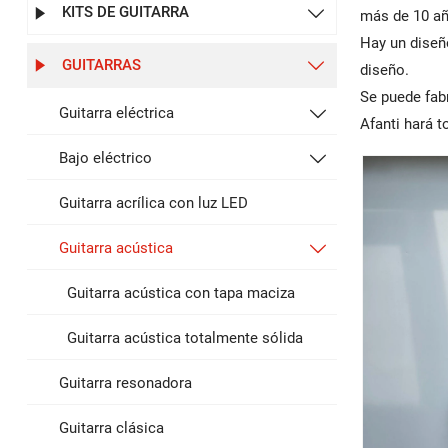
KITS DE GUITARRA


más de 10 añ
Hay un diseñ
GUITARRAS


diseño.
Se puede fab
Guitarra eléctrica

Afanti hará 
Bajo eléctrico

Guitarra acrílica con luz LED
Guitarra acústica

Guitarra acústica con tapa maciza
Guitarra acústica totalmente sólida
Guitarra resonadora
Guitarra clásica