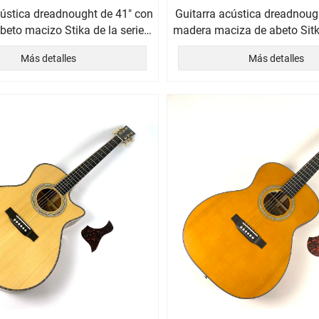
cústica dreadnought de 41" con
Guitarra acústica dreadnoug
beto macizo Stika de la serie
madera maciza de abeto Sitka
Afanti East Luthier
Luthier de Afanti E
Más detalles
Más detalles