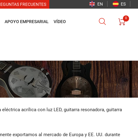
EN
ES
REGUNTAS FRECUENTES
0


APOYO EMPRESARIAL
VÍDEO
a eléctrica acrílica con luz LED, guitarra resonadora, guitarra
mente exportamos al mercado de Europa y EE. UU. durante