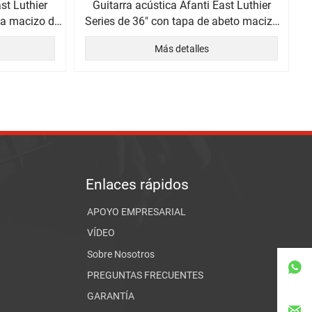
st Luthier
Guitarra acústica Afanti East Luthier
ka macizo de
Series de 36" con tapa de abeto macizo
Stika y parte trasera de palisandro
Más detalles
Enlaces rápidos
APOYO EMPRESARIAL
VÍDEO
Sobre Nosotros

PREGUNTAS FRECUENTES
GARANTÍA
