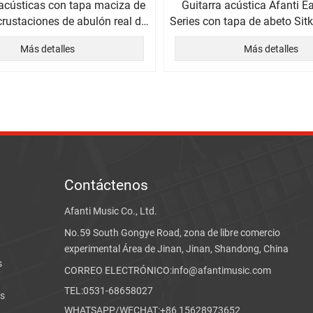
 acústicas con tapa maciza de
Guitarra acústica Afanti Ea
crustaciones de abulón real de
Series con tapa de abeto Sit
rie Luthier de Afanti East
40" y pastilla
Más detalles
Más detalles
Contáctenos
Afanti Music Co., Ltd.
No.59 South Gongye Road, zona de libre comercio
experimental Área de Jinan, Jinan, Shandong, China
s
CORREO ELECTRÓNICO:info@afantimusic.com
TEL:0531-68658027
rs
WHATSAPP/WECHAT:+86 15628973652