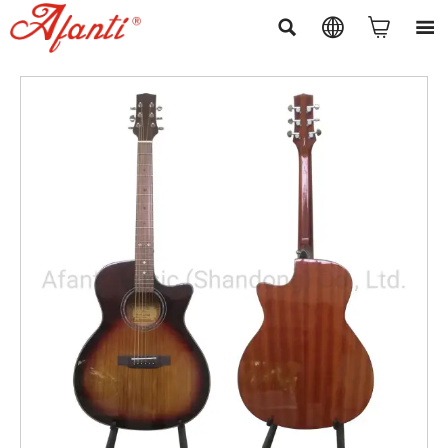



