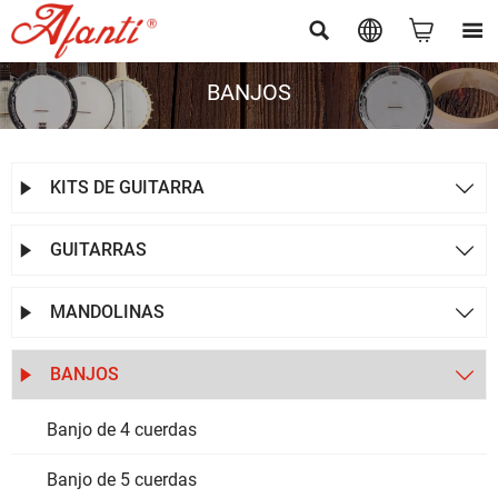




BANJOS
KITS DE GUITARRA


GUITARRAS


MANDOLINAS


BANJOS


Banjo de 4 cuerdas
Banjo de 5 cuerdas