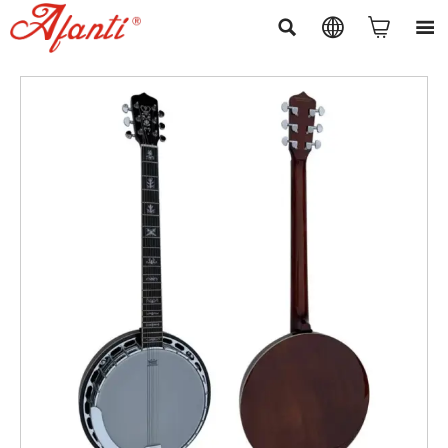



