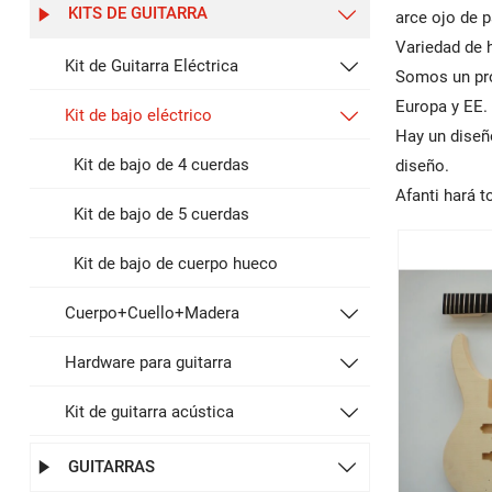
KITS DE GUITARRA


arce ojo de p
Variedad de h
Kit de Guitarra Eléctrica

Somos un pro
Europa y EE.
Kit de bajo eléctrico

Hay un diseñ
Kit de bajo de 4 cuerdas
diseño.
Afanti hará t
Kit de bajo de 5 cuerdas
Kit de bajo de cuerpo hueco
Cuerpo+Cuello+Madera

Hardware para guitarra

Kit de guitarra acústica

GUITARRAS

