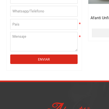
Afanti Unf
ENVIAR