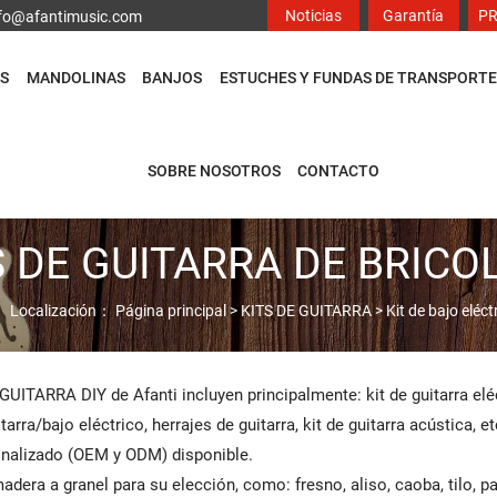
Noticias
Garantía
P
info@afantimusic.com
S
MANDOLINAS
BANJOS
ESTUCHES Y FUNDAS DE TRANSPORTE
SOBRE NOSOTROS
CONTACTO
S DE GUITARRA DE BRICO
Localización：
Página principal
>
KITS DE GUITARRA
>
Kit de bajo eléct
UITARRA DIY de Afanti incluyen principalmente: kit de guitarra eléc
arra/bajo eléctrico, herrajes de guitarra, kit de guitarra acústica, et
nalizado (OEM y ODM) disponible.
adera a granel para su elección, como: fresno, aliso, caoba, tilo, 