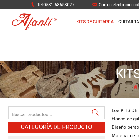


Tel:0531-68658027
Correo electrónico:
KITS DE GUITARRA
GUITARRA
KIT

Los KITS DE G

blanco de guit
CATEGORÍA DE PRODUCTO
Diseño perso
Material de m