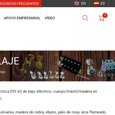
EN
ES
REGUNTAS FRECUENTES
0


APOYO EMPRESARIAL
VÍDEO
LAJE
rico
trica DIY, kit de bajo eléctrico, cuerpo/mástil/madera en
c.
paulownia, madera de cebra, ébano, palo de rosa, arce flameado,