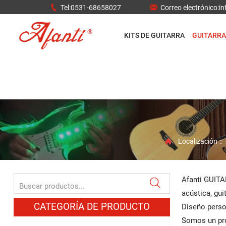


Tel:0531-68658027
Correo electrónico:
KITS DE GUITARRA
GUITARRA
Localización

Afanti GUITAR

acústica, guit
CATEGORÍA DE PRODUCTO
Diseño perso
Somos un pro