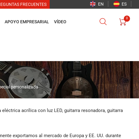
EN
ES
REGUNTAS FRECUENTES
0


APOYO EMPRESARIAL
VÍDEO
special personalizada
a eléctrica acrílica con luz LED, guitarra resonadora, guitarra
mente exportamos al mercado de Europa y EE. UU. durante