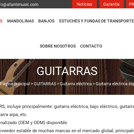
Noticias
Garantía
P
info@afantimusic.com
S
MANDOLINAS
BANJOS
ESTUCHES Y FUNDAS DE TRANSPORTE
SOBRE NOSOTROS
CONTACTO
GUITARRAS
：
Página principal
>
GUITARRAS
>
Guitarra eléctrica
>
Guitarra eléctrica e
S, incluye principalmente: guitarra eléctrica, bajo eléctrico, guitarr
arra arpa, etc.
nalizado (OEM y ODM) disponible.
veedor estable de muchas marcas en el mercado global, principal