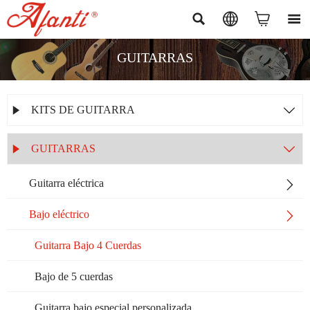




GUITARRAS
KITS DE GUITARRA


GUITARRAS


Guitarra eléctrica

Bajo eléctrico

Guitarra Bajo 4 Cuerdas
Bajo de 5 cuerdas
Guitarra bajo especial personalizada