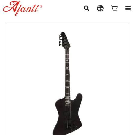



