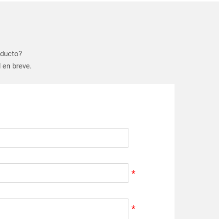
oducto?
 en breve.