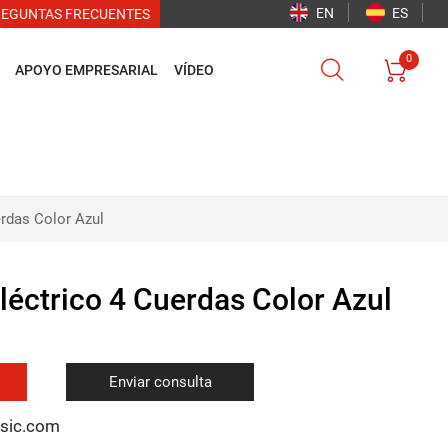
EN
ES
REGUNTAS FRECUENTES
0


APOYO EMPRESARIAL
VÍDEO
erdas Color Azul
Eléctrico 4 Cuerdas Color Azul
Enviar consulta
usic.com