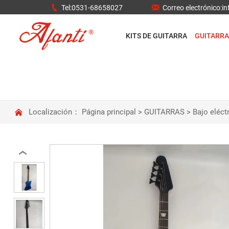


Tel:0531-68658027
Correo electrónico:
KITS DE GUITARRA
GUITARRA

Localización：
Página principal
>
GUITARRAS
>
Bajo eléct
‹