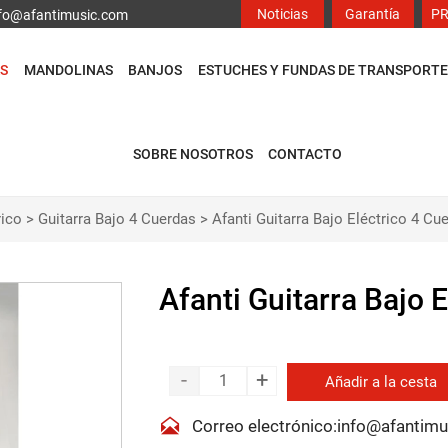
Noticias
Garantía
P
info@afantimusic.com
S
MANDOLINAS
BANJOS
ESTUCHES Y FUNDAS DE TRANSPORTE
SOBRE NOSOTROS
CONTACTO
rico
>
Guitarra Bajo 4 Cuerdas
>
Afanti Guitarra Bajo Eléctrico 4 Cu
Afanti Guitarra Bajo 
-
+
Añadir a la cesta

Correo electrónico:info@afantim