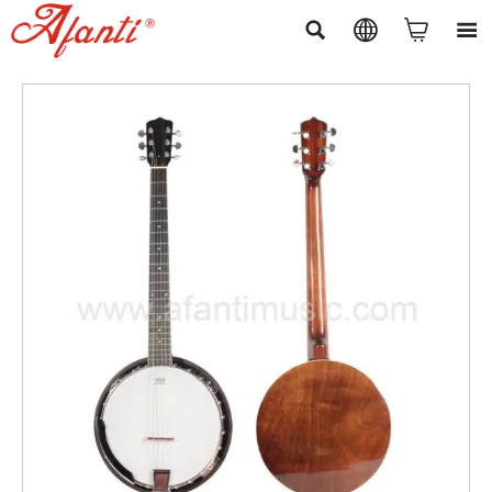



