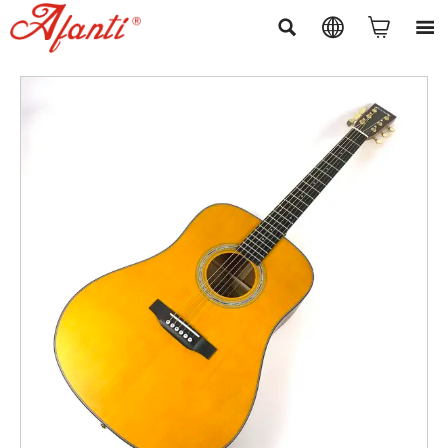



