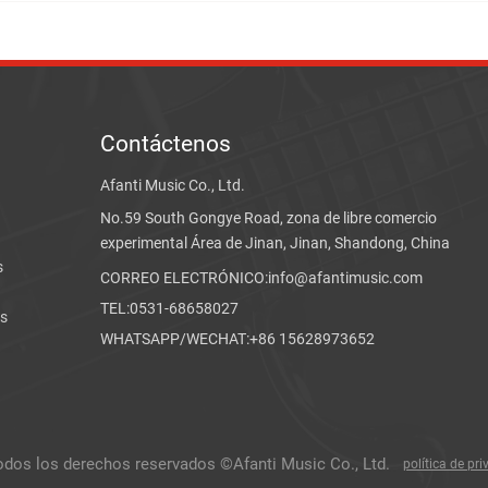
Contáctenos
Afanti Music Co., Ltd.
No.59 South Gongye Road, zona de libre comercio
experimental Área de Jinan, Jinan, Shandong, China
s
CORREO ELECTRÓNICO:info@afantimusic.com
TEL:0531-68658027
rs
WHATSAPP/WECHAT:+86 15628973652
odos los derechos reservados ©Afanti Music Co., Ltd.
política de pr