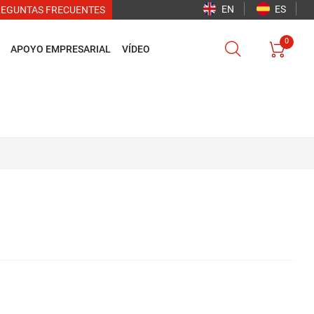
EN
ES
REGUNTAS FRECUENTES
0


APOYO EMPRESARIAL
VÍDEO