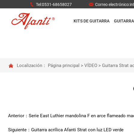


Tel:0531-68658027
Correo electrónico:
KITS DE GUITARRA
GUITARRA

Localización：
Página principal
>
VÍDEO
>
Guitarra Strat a
Anterior：
Serie East Luthier mandolina F en arce flameado ma
Siguiente：
Guitarra acrílica Afanti Strat con luz LED verde