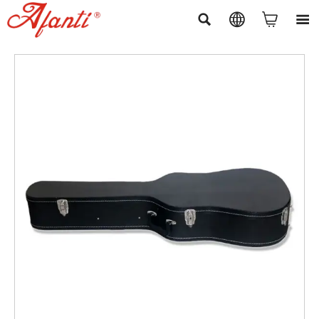



