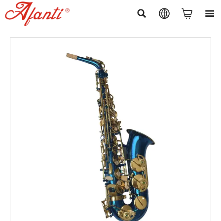



