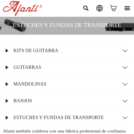




ESTUCHES Y FUNDAS DE TRANSPORTE
KITS DE GUITARRA


GUITARRAS


MANDOLINAS


BANJOS


ESTUCHES Y FUNDAS DE TRANSPORTE


Afanti también colabora con una fábrica profesional de confianza