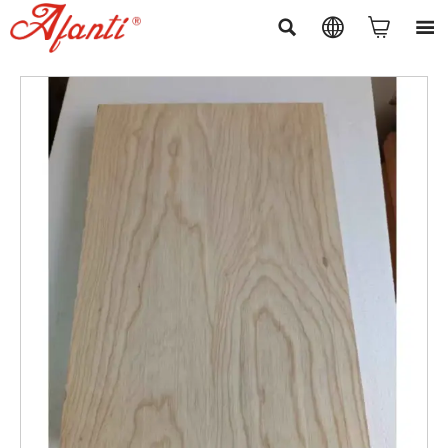



