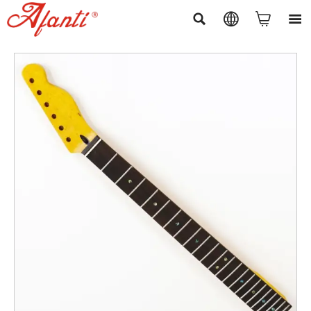



