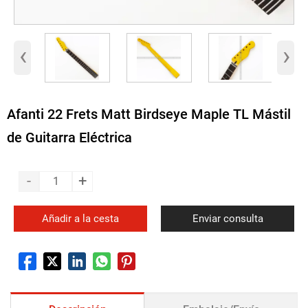
‹
›
Afanti 22 Frets Matt Birdseye Maple TL Mástil
de Guitarra Eléctrica
-
+
Añadir a la cesta
Enviar consulta