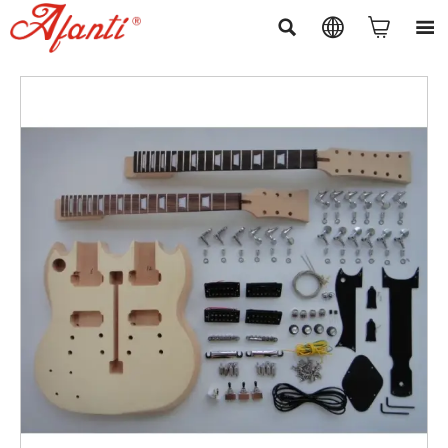



