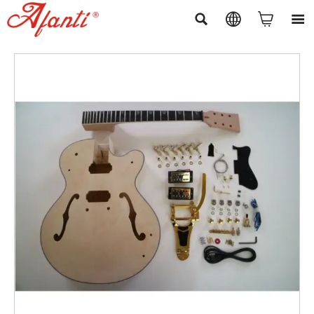



