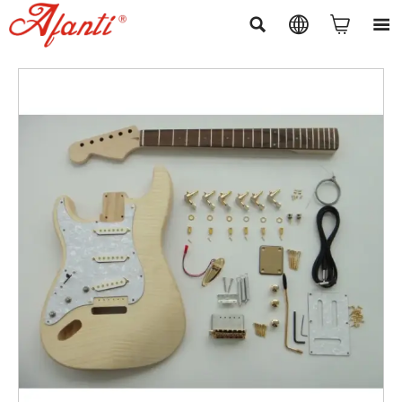



