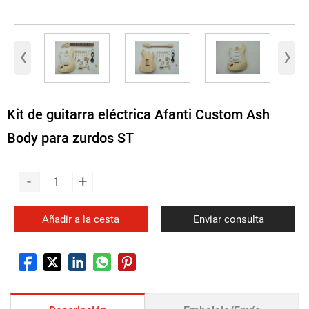
‹
›
Kit de guitarra eléctrica Afanti Custom Ash
Body para zurdos ST
-
+
Añadir a la cesta
Enviar consulta