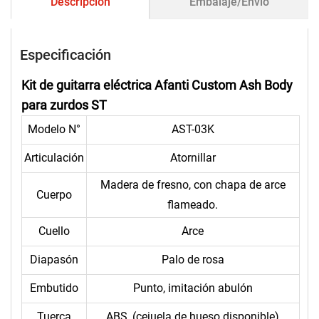
Descripción
Embalaje/Envío
Especificación
Kit de guitarra eléctrica Afanti Custom Ash Body
para zurdos ST
Modelo N°
AST-03K
Articulación
Atornillar
Madera de fresno, con chapa de arce
Cuerpo
flameado.
Cuello
Arce
Diapasón
Palo de rosa
Embutido
Punto, imitación abulón
Tuerca
ABS, (cejuela de hueso disponible)