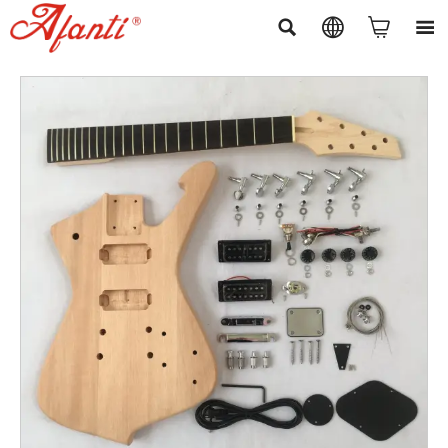



