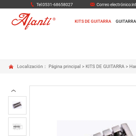


Tel:0531-68658027
Correo electrónico:
KITS DE GUITARRA
GUITARRA

Localización：
Página principal
>
KITS DE GUITARRA
>
Har
‹