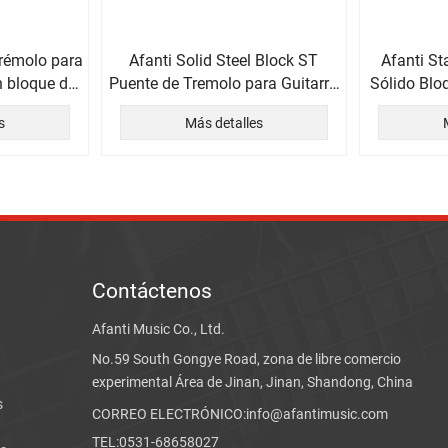
trémolo para
Afanti Solid Steel Block ST
Afanti S
on bloque de
Puente de Tremolo para Guitarra
Sólido Blo
ompleto
Eléctrica
Puente de
s
Más detalles
Contáctenos
Afanti Music Co., Ltd.
No.59 South Gongye Road, zona de libre comercio
experimental Área de Jinan, Jinan, Shandong, China
s
CORREO ELECTRÓNICO:info@afantimusic.com
TEL:0531-68658027