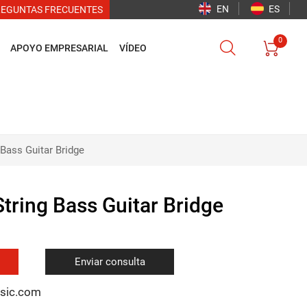
EN
ES
REGUNTAS FRECUENTES
0


APOYO EMPRESARIAL
VÍDEO
 Bass Guitar Bridge
String Bass Guitar Bridge
Enviar consulta
usic.com