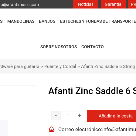
Noticias
Garantía
P
info@afantimusic.com
S
MANDOLINAS
BANJOS
ESTUCHES Y FUNDAS DE TRANSPORTE
SOBRE NOSOTROS
CONTACTO
dware para guitarra
>
Puente y Cordal
>
Afanti Zinc Saddle 6 String
Afanti Zinc Saddle 6 
-
+
Añadir a la cesta

Correo electrónico:info@afantim