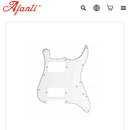



