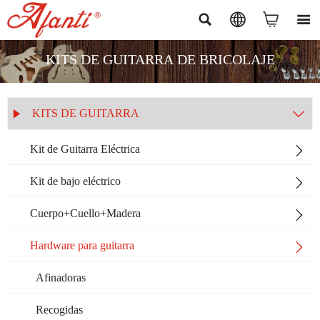




KITS DE GUITARRA DE BRICOLAJE
KITS DE GUITARRA


Kit de Guitarra Eléctrica

Kit de bajo eléctrico

Cuerpo+Cuello+Madera

Hardware para guitarra

Afinadoras
Recogidas