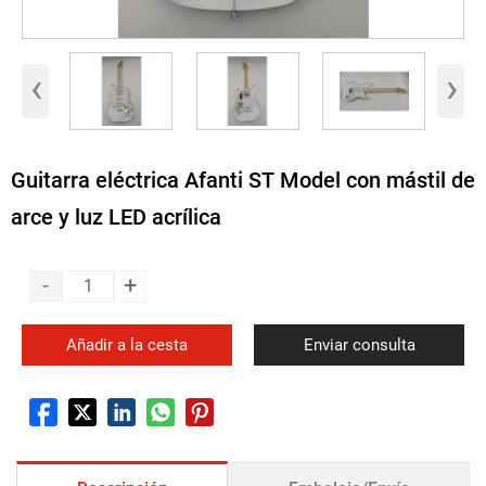
‹
›
Guitarra eléctrica Afanti ST Model con mástil de
arce y luz LED acrílica
-
+
Añadir a la cesta
Enviar consulta