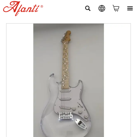



