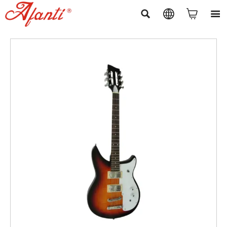



