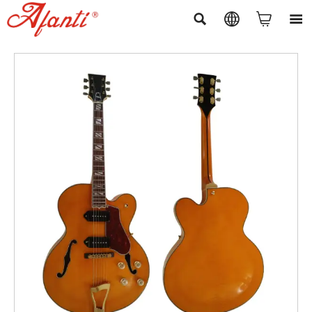



