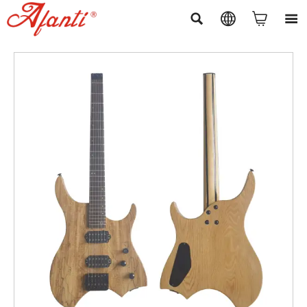



