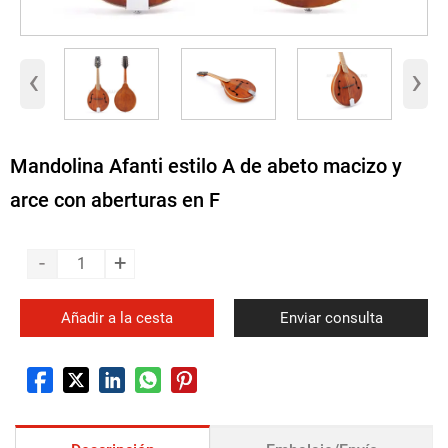
‹
›
Mandolina Afanti estilo A de abeto macizo y
arce con aberturas en F
-
+
Añadir a la cesta
Enviar consulta