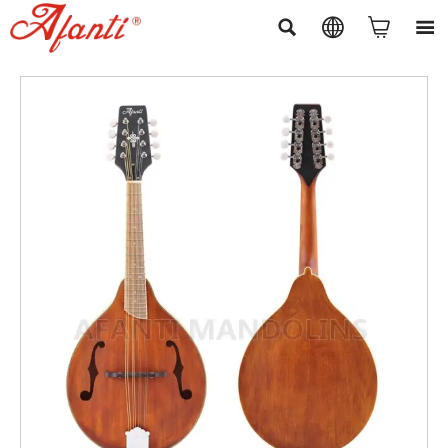



