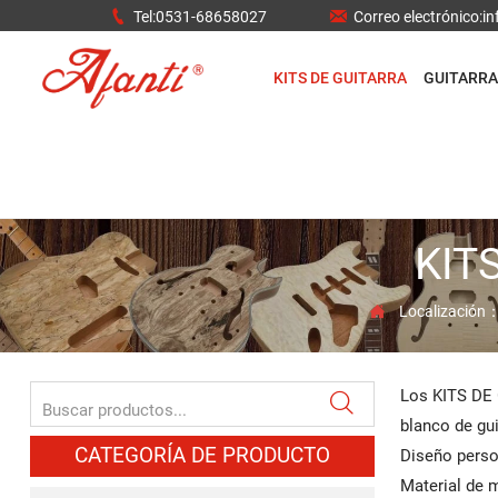


Tel:0531-68658027
Correo electrónico:
KITS DE GUITARRA
GUITARRA
KIT
Localización

Los KITS DE G

blanco de guit
CATEGORÍA DE PRODUCTO
Diseño perso
Material de m