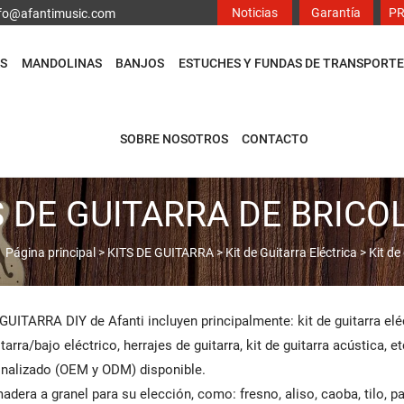
Noticias
Garantía
P
info@afantimusic.com
S
MANDOLINAS
BANJOS
ESTUCHES Y FUNDAS DE TRANSPORTE
SOBRE NOSOTROS
CONTACTO
S DE GUITARRA DE BRICO
：
Página principal
>
KITS DE GUITARRA
>
Kit de Guitarra Eléctrica
>
Kit de
UITARRA DIY de Afanti incluyen principalmente: kit de guitarra eléc
arra/bajo eléctrico, herrajes de guitarra, kit de guitarra acústica, et
nalizado (OEM y ODM) disponible.
adera a granel para su elección, como: fresno, aliso, caoba, tilo, 