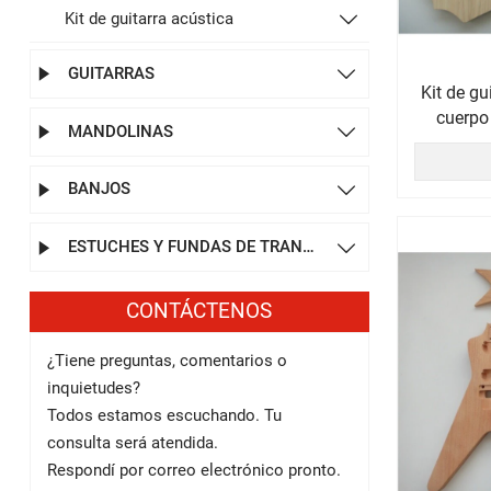
Kit de guitarra acústica

GUITARRAS


Kit de gu
cuerpo 
MANDOLINAS


d
BANJOS


ESTUCHES Y FUNDAS DE TRANSPORTE


CONTÁCTENOS
¿Tiene preguntas, comentarios o
inquietudes?
Todos estamos escuchando. Tu
consulta será atendida.
Respondí por correo electrónico pronto.