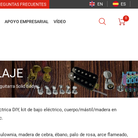
EN
ES
REGUNTAS FRECUENTES
0


APOYO EMPRESARIAL
VÍDEO
LAJE
 guitarra Solid Body
trica DIY, kit de bajo eléctrico, cuerpo/mástil/madera en
c.
paulownia, madera de cebra, ébano, palo de rosa, arce flameado,