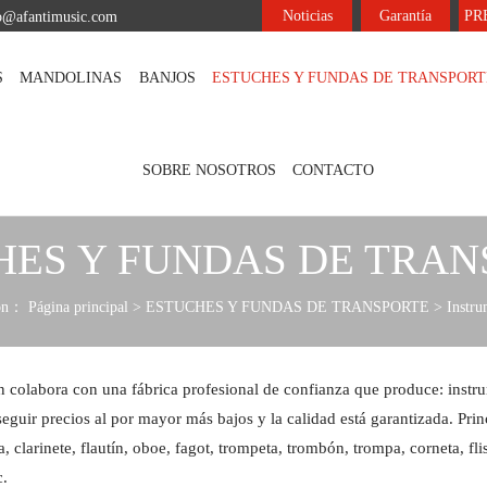
Noticias
Garantía
PR
fo@afantimusic.com
S
MANDOLINAS
BANJOS
ESTUCHES Y FUNDAS DE TRANSPORT
SOBRE NOSOTROS
CONTACTO
HES Y FUNDAS DE TRAN
ión：
Página principal
>
ESTUCHES Y FUNDAS DE TRANSPORTE
>
Instru
n colabora con una fábrica profesional de confianza que produce: instru
uir precios al por mayor más bajos y la calidad está garantizada. Princ
a, clarinete, flautín, oboe, fagot, trompeta, trombón, trompa, corneta, f
c.