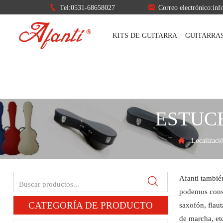


Tel:0531-68658027
Correo electrónico:in
KITS DE GUITARRA
GUITARRA
ESTUC
Localizac

Afanti tambié

podemos conseg
CATEGORÍA DE PRODUCTO
saxofón, flaut
de marcha, et