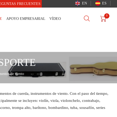
EN
ES
EGUNTAS FRECUENTES
0


E
APOYO EMPRESARIAL
VÍDEO
SPORTE
mentos de viento
mentos de cuerda, instrumentos de viento. Con el paso del tiempo,
ipalmente se incluyen: violín, viola, violonchelo, contrabajo,
liscorno, trompa alto, barítono, bombardino, tuba, sousafón, series