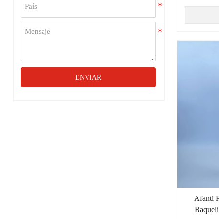
ENVIAR
Afanti 
Baqueli