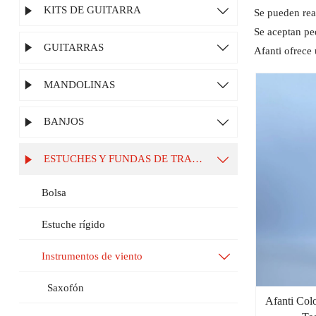
KITS DE GUITARRA


Se pueden rea
Se aceptan pe
GUITARRAS


Afanti ofrece 
MANDOLINAS


BANJOS


ESTUCHES Y FUNDAS DE TRANSPORTE


Bolsa
Estuche rígido
Instrumentos de viento

Saxofón
Afanti Col