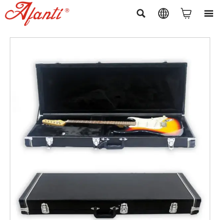



