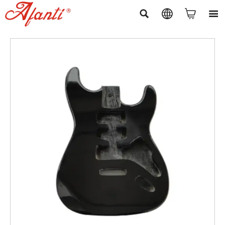



