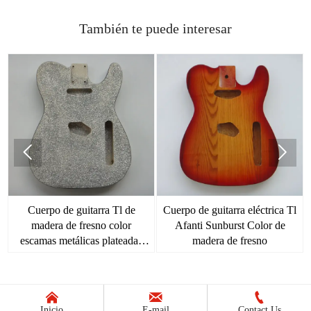
También te puede interesar


Cuerpo de guitarra Tl de
Cuerpo de guitarra eléctrica Tl
madera de fresno color
Afanti Sunburst Color de
escamas metálicas plateadas
madera de fresno
Afanti



Inicio
E-mail
Contact Us