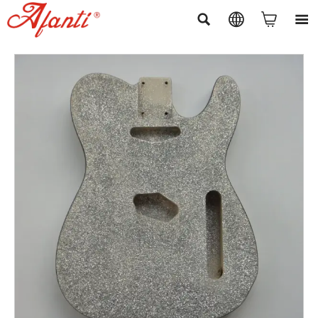



