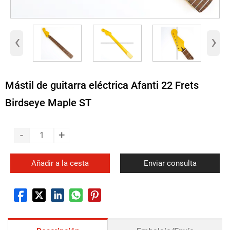
‹
›
Mástil de guitarra eléctrica Afanti 22 Frets
Birdseye Maple ST
-
+
Añadir a la cesta
Enviar consulta