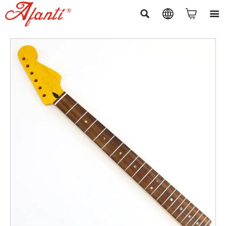



