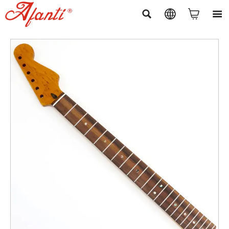



