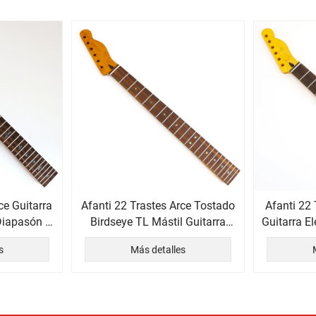
ce Guitarra
Afanti 22 Trastes Arce Tostado
Afanti 22 
 Diapasón de
Birdseye TL Mástil Guitarra
Guitarra E
o
Eléctrica
d
s
Más detalles