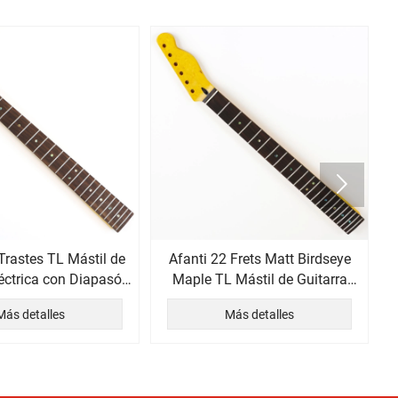

Trastes TL Mástil de
Afanti 22 Frets Matt Birdseye
léctrica con Diapasón
Maple TL Mástil de Guitarra
e Palisandro
Eléctrica
Más detalles
Más detalles