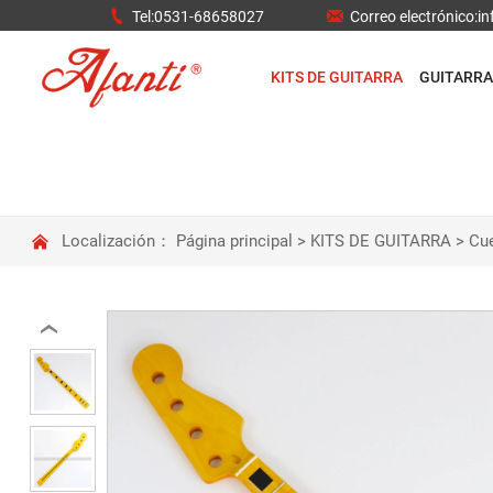


Tel:0531-68658027
Correo electrónico:
KITS DE GUITARRA
GUITARRA

Localización：
Página principal
>
KITS DE GUITARRA
>
Cu
‹