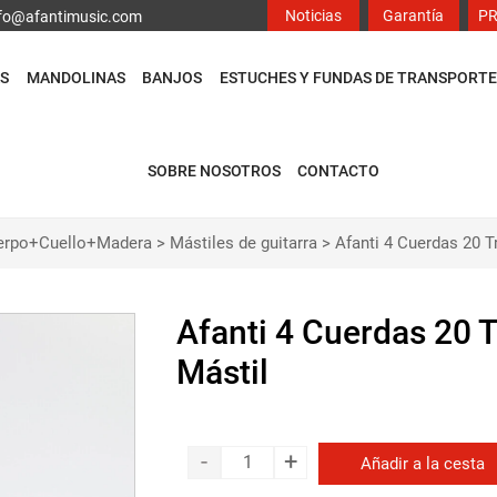
Noticias
Garantía
P
info@afantimusic.com
S
MANDOLINAS
BANJOS
ESTUCHES Y FUNDAS DE TRANSPORTE
SOBRE NOSOTROS
CONTACTO
erpo+Cuello+Madera
>
Mástiles de guitarra
>
Afanti 4 Cuerdas 20 T
Afanti 4 Cuerdas 20 T
Mástil
-
+
Añadir a la cesta