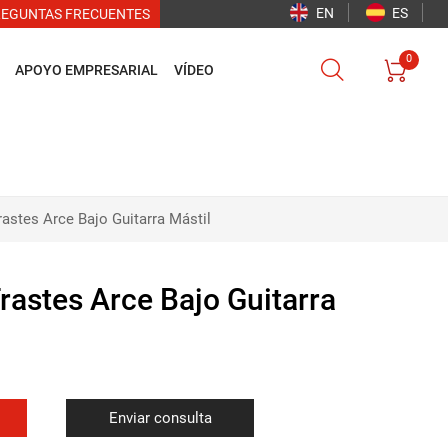
EN
ES
REGUNTAS FRECUENTES
0


APOYO EMPRESARIAL
VÍDEO
rastes Arce Bajo Guitarra Mástil
rastes Arce Bajo Guitarra
Enviar consulta