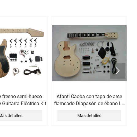

 fresno semi-hueco
Afanti Caoba con tapa de arce
e Guitarra Eléctrica Kit
flameado Diapasón de ébano Lp
DIY Guitar Kit
Más detalles
Más detalles