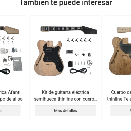
También te puede interesar
rica Afanti
Kit de guitarra eléctrica
Cuerpo de
po de aliso
semihueca thinline con cuerpo
thinline Tel
de fresno y chapa de arce
s
Más detalles
Spalted