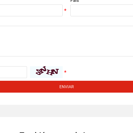
País
ENVIAR