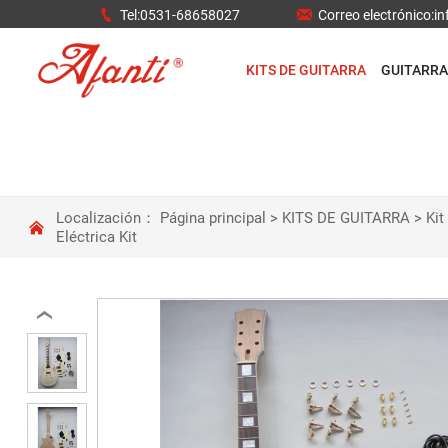


Tel:0531-68658027
Correo electrónico:
KITS DE GUITARRA
GUITARRA
Localización：
Página principal
>
KITS DE GUITARRA
>
Kit

Eléctrica Kit
‹