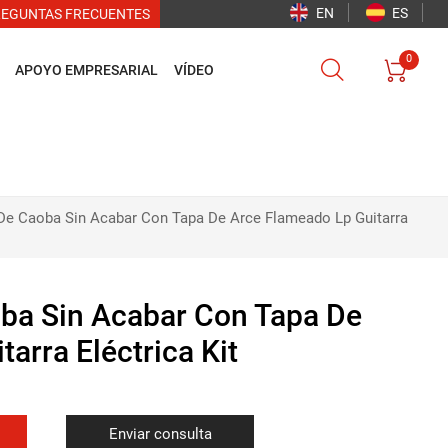
EN
ES
REGUNTAS FRECUENTES
0


APOYO EMPRESARIAL
VÍDEO
De Caoba Sin Acabar Con Tapa De Arce Flameado Lp Guitarra
oba Sin Acabar Con Tapa De
arra Eléctrica Kit
Enviar consulta