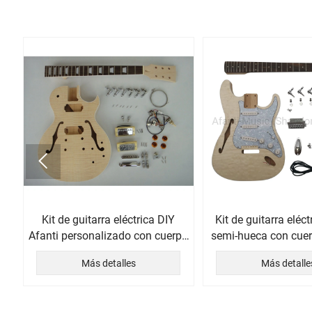

Kit de guitarra eléctrica DIY
Kit de guitarra eléct
ed
Afanti personalizado con cuerpo
semi-hueca con cuer
semi-hueco HH y tapa de arce
Más detalles
Más detalle
flameado