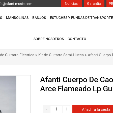
Noticias
Garantía
P
info@afantimusic.com
S
MANDOLINAS
BANJOS
ESTUCHES Y FUNDAS DE TRANSPORTE
SOBRE NOSOTROS
CONTACTO
 de Guitarra Eléctrica
>
Kit de Guitarra Semi-Hueca
>
Afanti Cuerpo 
Afanti Cuerpo De Ca
Arce Flameado Lp Guit
-
+
Añadir a la cesta