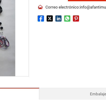

Correo electrónico:info@afantim
Embalaje