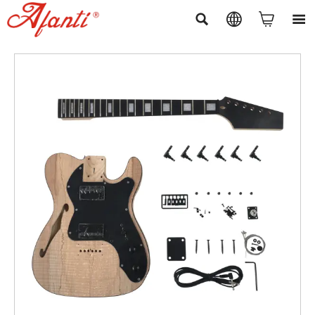



