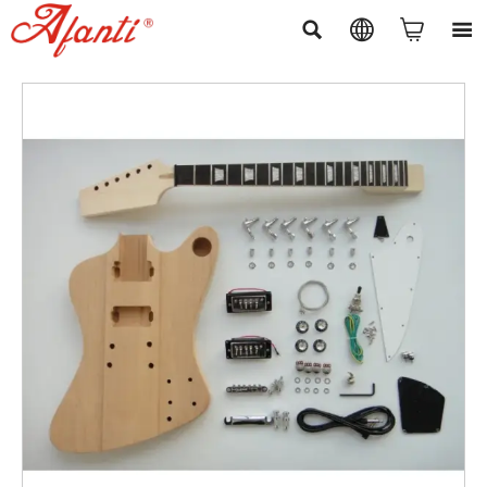



