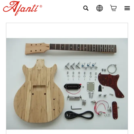



