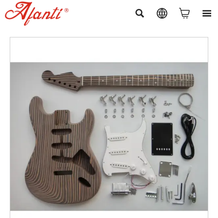



