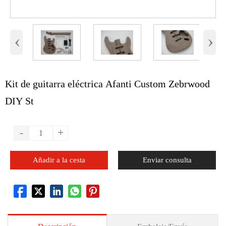
‹
›
Kit de guitarra eléctrica Afanti Custom Zebrwood
DIY St
-
+
Añadir a la cesta
Enviar consulta