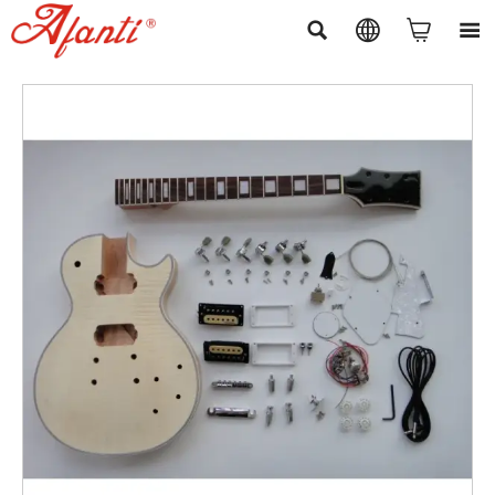



