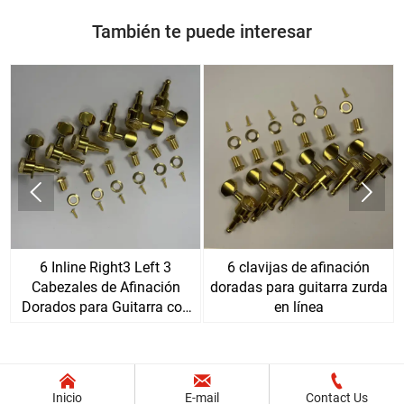
También te puede interesar


6 Inline Right3 Left 3
6 clavijas de afinación
Cabezales de Afinación
doradas para guitarra zurda
Dorados para Guitarra con
en línea
Bloqueo



Inicio
E-mail
Contact Us