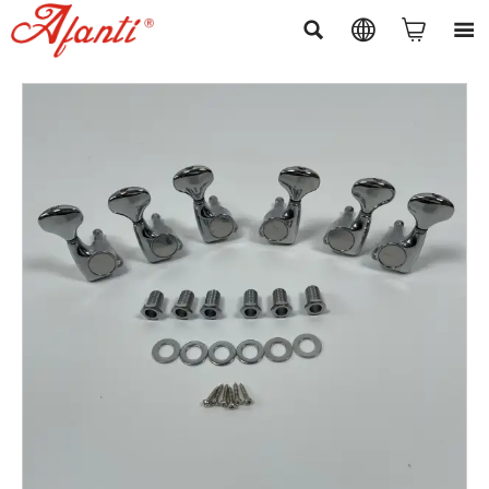



