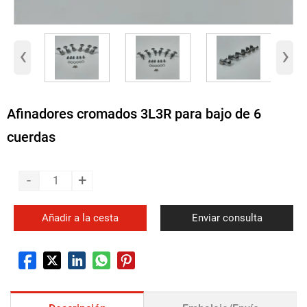
‹
›
Afinadores cromados 3L3R para bajo de 6
cuerdas
-
+
Añadir a la cesta
Enviar consulta