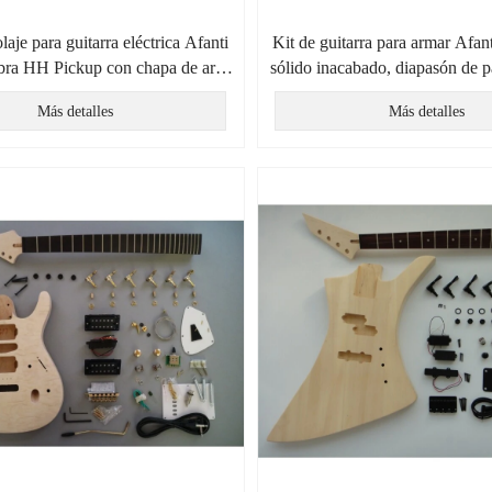
laje para guitarra eléctrica Afanti
Kit de guitarra para armar Afan
ra HH Pickup con chapa de arce
sólido inacabado, diapasón de p
acolchado
incrustaciones de vid y dob
Más detalles
Más detalles