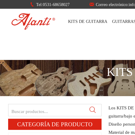


Tel:0531-68658027
Correo electrónico:in
KITS DE GUITARRA
GUITARRA
KITS
Los KITS DE G

guitarra/bajo e
CATEGORÍA DE PRODUCTO
Diseño perso
Material de ma