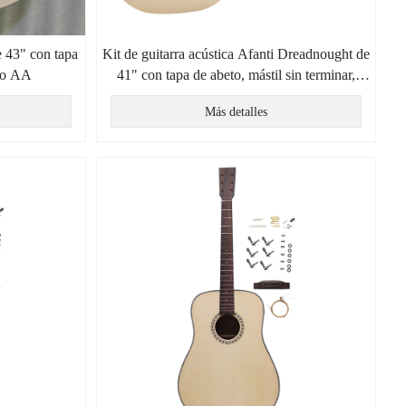
e 43" con tapa
Kit de guitarra acústica Afanti Dreadnought de
do AA
41" con tapa de abeto, mástil sin terminar,
cuerpo de madera contrachapada sin ensamblar
Más detalles