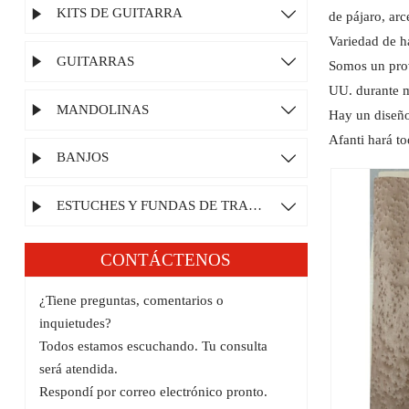
KITS DE GUITARRA


de pájaro, arce
Variedad de h
GUITARRAS


Somos un prov
UU. durante m
MANDOLINAS


Hay un diseño
Afanti hará to
BANJOS


ESTUCHES Y FUNDAS DE TRANSPORTE


CONTÁCTENOS
¿Tiene preguntas, comentarios o
inquietudes?
Todos estamos escuchando. Tu consulta
será atendida.
Respondí por correo electrónico pronto.