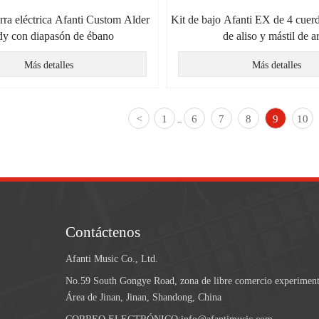
arra eléctrica Afanti Custom Alder
Kit de bajo Afanti EX de 4 cuer
y con diapasón de ébano
de aliso y mástil de a
Más detalles
Más detalles
1
6
7
8
9
10
<
...
Contáctenos
Afanti Music Co., Ltd.
No.59 South Gongye Road, zona de libre comercio experiment
Área de Jinan, Jinan, Shandong, China