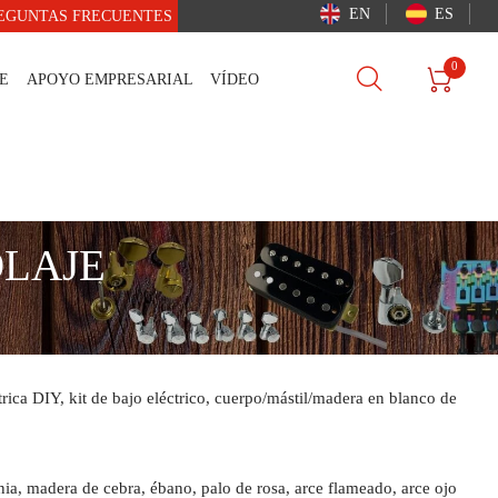
EN
ES
EGUNTAS FRECUENTES
0


E
APOYO EMPRESARIAL
VÍDEO
OLAJE
ca DIY, kit de bajo eléctrico, cuerpo/mástil/madera en blanco de
nia, madera de cebra, ébano, palo de rosa, arce flameado, arce ojo