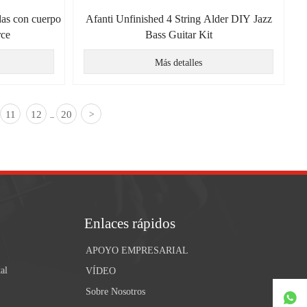
das con cuerpo
Afanti Unfinished 4 String Alder DIY Jazz
rce
Bass Guitar Kit
Más detalles
11
12
20
>
...
Enlaces rápidos
APOYO EMPRESARIAL
al
VÍDEO
Sobre Nosotros
