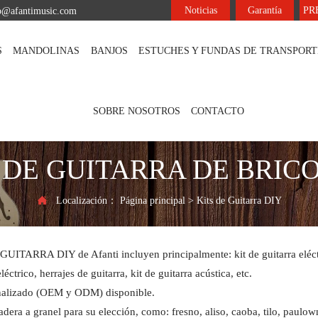
Noticias
Garantía
PR
fo@afantimusic.com
S
MANDOLINAS
BANJOS
ESTUCHES Y FUNDAS DE TRANSPORT
SOBRE NOSOTROS
CONTACTO
 DE GUITARRA DE BRIC
Localización：
Página principal
>
Kits de Guitarra DIY

UITARRA DIY de Afanti incluyen principalmente: kit de guitarra eléctri
léctrico, herrajes de guitarra, kit de guitarra acústica, etc.
nalizado (OEM y ODM) disponible.
dera a granel para su elección, como: fresno, aliso, caoba, tilo, paulow