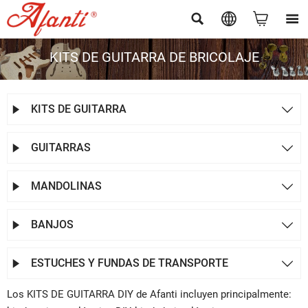




KITS DE GUITARRA DE BRICOLAJE
KITS DE GUITARRA


GUITARRAS


MANDOLINAS


BANJOS


ESTUCHES Y FUNDAS DE TRANSPORTE


Los KITS DE GUITARRA DIY de Afanti incluyen principalmente: