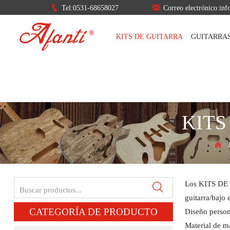


Tel:0531-68658027
Correo electrónico:in
KITS DE GUITARRA
GUITARRA
KITS

Los KITS DE G

guitarra/bajo e
CATEGORÍA DE PRODUCTO
Diseño perso
Material de ma