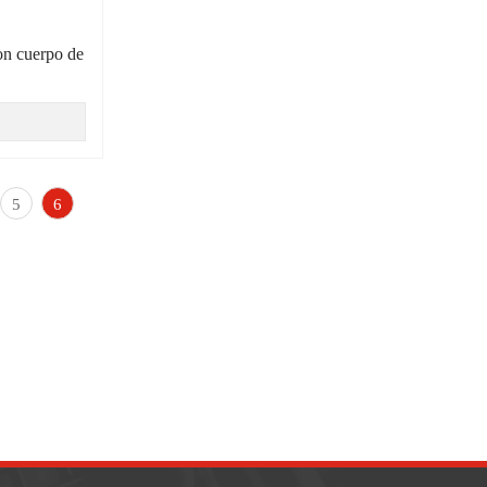
con cuerpo de
5
6