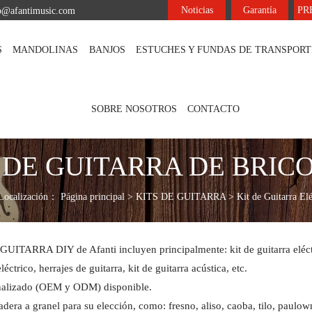
Noticias
Garantía
PR
fo@afantimusic.com
S
MANDOLINAS
BANJOS
ESTUCHES Y FUNDAS DE TRANSPORT
SOBRE NOSOTROS
CONTACTO
 DE GUITARRA DE BRIC
Localización：
Página principal
>
KITS DE GUITARRA
>
Kit de Guitarra Elé
UITARRA DIY de Afanti incluyen principalmente: kit de guitarra eléctri
léctrico, herrajes de guitarra, kit de guitarra acústica, etc.
nalizado (OEM y ODM) disponible.
dera a granel para su elección, como: fresno, aliso, caoba, tilo, paulow