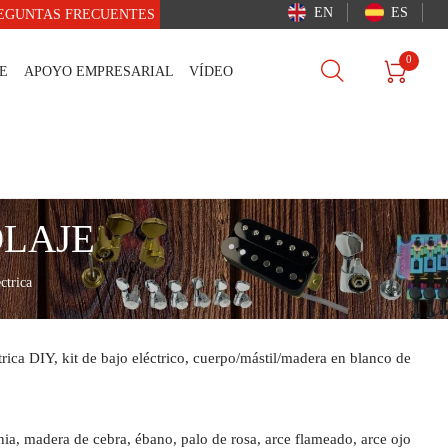
EN
ES
EGUNTAS FRECUENTES
0


E
APOYO EMPRESARIAL
VÍDEO
OLAJE
ctrica
ca DIY, kit de bajo eléctrico, cuerpo/mástil/madera en blanco de
nia, madera de cebra, ébano, palo de rosa, arce flameado, arce ojo