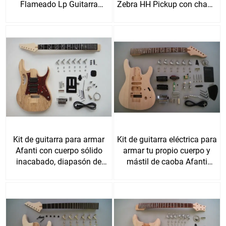
Flameado Lp Guitarra
Zebra HH Pickup con chapa
Eléctrica Kit
de arce acolchado
Kit de guitarra para armar
Kit de guitarra eléctrica para
Afanti con cuerpo sólido
armar tu propio cuerpo y
inacabado, diapasón de
mástil de caoba Afanti
palisandro con
Ufinished
incrustaciones de vid y
doble bloqueo